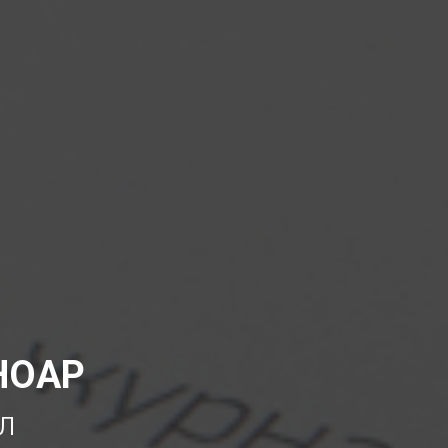
РНОАР
л