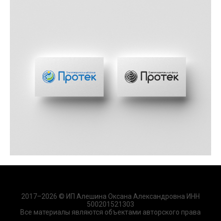
2017–2026 © ИП Алешина Оксана Александровна ИНН
500201521303
Все материалы являются объектами авторского права